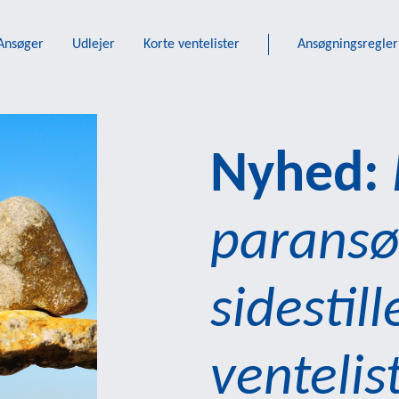
Ansøger
Udlejer
Korte ventelister
Ansøgningsregler
Nyhed:
paransø
sidestil
ventelis