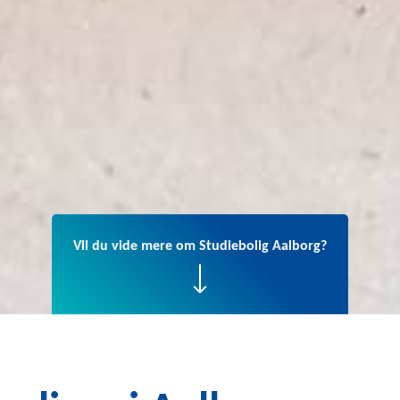
Vil du vide mere om Studiebolig Aalborg?