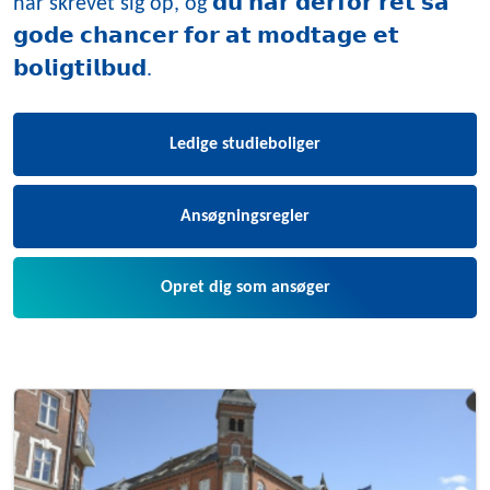
har skrevet sig op, og 𝗱𝘂 𝗵𝗮𝗿 𝗱𝗲𝗿𝗳𝗼𝗿 𝗿𝗲𝘁 𝘀𝗮̊
𝗴𝗼𝗱𝗲 𝗰𝗵𝗮𝗻𝗰𝗲𝗿 𝗳𝗼𝗿 𝗮𝘁 𝗺𝗼𝗱𝘁𝗮𝗴𝗲 𝗲𝘁
𝗯𝗼𝗹𝗶𝗴𝘁𝗶𝗹𝗯𝘂𝗱.
Ledige studieboliger
Ansøgningsregler
Opret dig som ansøger